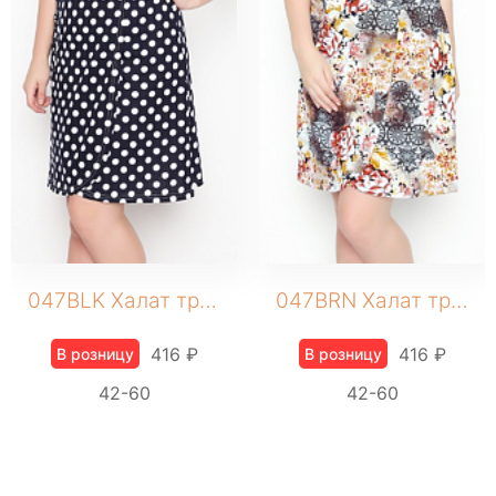
ШОРТЫ
ЮБКИ
КОСМЕТИКА
ЖЕНСКОЕ
Бомберы
Брюки домашние
Джеггинсы
Жакеты
Комбинезоны
047BLK Халат трикотажный
047BRN Халат трикотажный
Джоггеры трикотажные
Костюмы домашние
416 ₽
416 ₽
В розницу
В розницу
Леггинсы
42-60
42-60
Лонгсливы
Пижамы
Платье домашнее