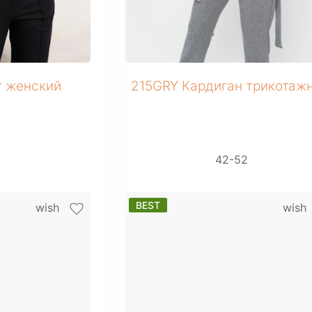
+ 1 фото
 женский
215GRY Кардиган трикотаж
6
42-52
BEST
wish
wish