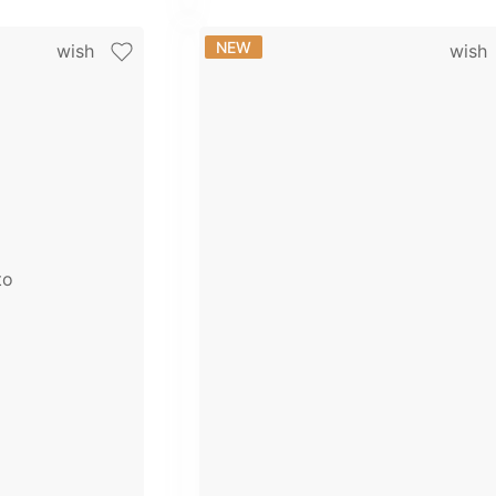
NEW
wish
wish
to
+ 6 фото