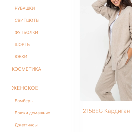
ЮБКИ
РУБАШКИ
КОСМЕТИКА
СВИТШОТЫ
ЖЕНСКОЕ
Бомберы
ФУТБОЛКИ
Брюки домашние
ШОРТЫ
Джеггинсы
ЮБКИ
Жакеты
Комбинезоны
КОСМЕТИКА
Джоггеры трикотажные
Костюмы домашние
ЖЕНСКОЕ
Леггинсы
Лонгсливы
Бомберы
Пижамы
215BEG Кардиган
Брюки домашние
Платье домашнее
Свитшоты
Джеггинсы
В розницу
Туники домашние