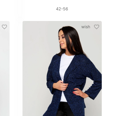
42-56
wish