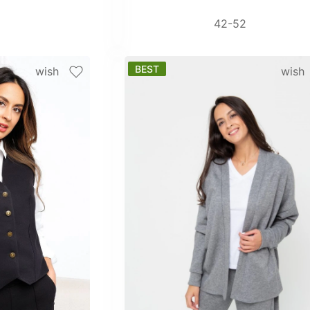
42-52
2
BEST
wish
wish