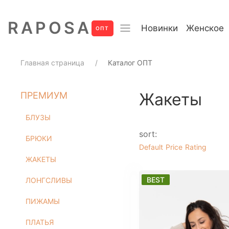
RAPOSA
Новинки
Женское
Новинки
Покупа
ОПТ
Домашний текстиль
Главная страница
Каталог ОПТ
ПРЕМИУМ
Жакеты
ПРЕМИУМ
БЛУЗЫ
БРЮКИ
БЛУЗЫ
ЖАКЕТЫ
sort:
БРЮКИ
ЛОНГСЛИВЫ
Default
Price
Rating
ПИЖАМЫ
ЖАКЕТЫ
ПЛАТЬЯ
BEST
ЛОНГСЛИВЫ
РУБАШКИ
СВИТШОТЫ
ПИЖАМЫ
ФУТБОЛКИ
ПЛАТЬЯ
ШОРТЫ