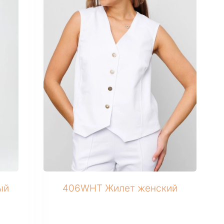
ый
406WHT Жилет женский
1 334 ₽
В розницу