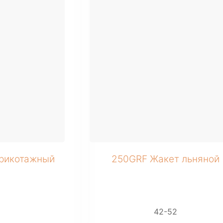
+ 3 фото
рикотажный
250GRF Жакет льняной
2
42-52