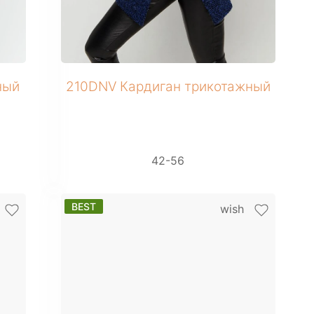
+ 3 фото
ный
210DNV Кардиган трикотажный
42-56
BEST
wish