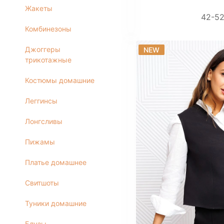
Жакеты
Блузы
42-5
Брюки
Комбинезоны
Водолазки
Джоггеры
NEW
Головные уборы
трикотажные
Джемперы
Костюмы домашние
Костюмы
Майки
Леггинсы
Платья
Лонгсливы
Рубашки
Сорочки
Пижамы
Толстовки
Платье домашнее
Туники
Футболки
Свитшоты
Халаты
Туники домашние
Шорты
Юбки
Блузы