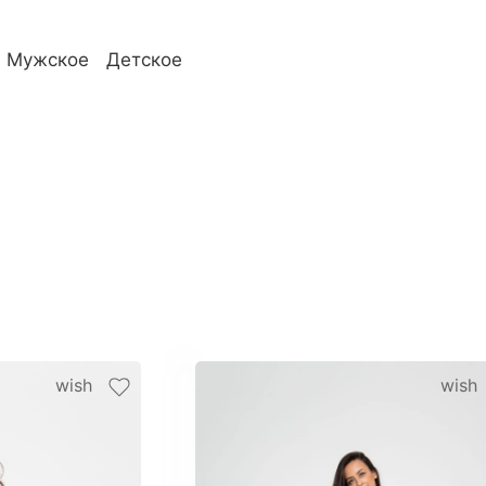
Мужское
Детское
телям
О компании
wish
wish