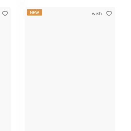
NEW
wish
+ 7 фото