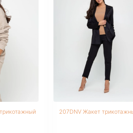
+ 1 фото
 трикотажный
207DNV Жакет трикотажн
1 046 ₽