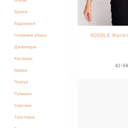
+ 6 фото
МУЖСКОЕ
Брюки
Костюмы
Водолазки
Футболки
ДЕТСКОЕ
Головные уборы
406BLK Жилет
Для подростков
Джемперы
Костюмы
Костюмы
Футболки
42-5
Брюки
Майки
Майки
Платья
Рубашки
Сорочки
Толстовки