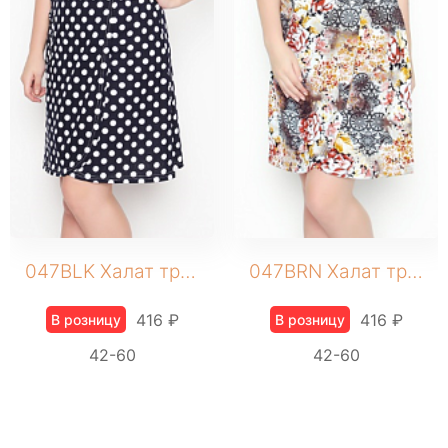
ШОРТЫ
ЮБКИ
КОСМЕТИКА
ЖЕНСКОЕ
Бомберы
Брюки домашние
Джеггинсы
Жакеты
Комбинезоны
047BLK Халат трикотажный
047BRN Халат трикотажный
Джоггеры трикотажные
Костюмы домашние
416 ₽
416 ₽
В розницу
В розницу
Леггинсы
42-60
42-60
Лонгсливы
Пижамы
Платье домашнее