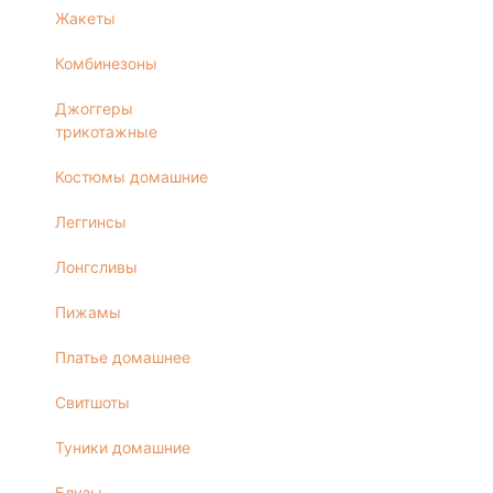
Жакеты
Блузы
Брюки
Комбинезоны
Водолазки
Джоггеры
Головные уборы
трикотажные
Джемперы
Костюмы домашние
Костюмы
Майки
Леггинсы
Платья
Лонгсливы
Рубашки
Сорочки
Пижамы
Толстовки
Платье домашнее
Туники
Футболки
Свитшоты
Халаты
Туники домашние
Шорты
Юбки
Блузы