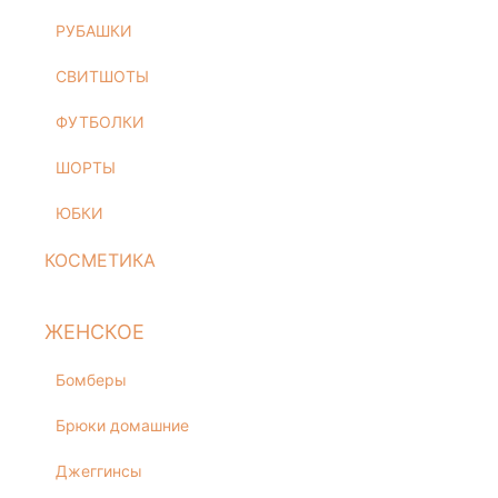
ЮБКИ
РУБАШКИ
КОСМЕТИКА
СВИТШОТЫ
ЖЕНСКОЕ
Бомберы
ФУТБОЛКИ
Брюки домашние
ШОРТЫ
Джеггинсы
ЮБКИ
Жакеты
Комбинезоны
КОСМЕТИКА
Джоггеры трикотажные
Костюмы домашние
ЖЕНСКОЕ
Леггинсы
Лонгсливы
Бомберы
Пижамы
Брюки домашние
Платье домашнее
Свитшоты
Джеггинсы
Туники домашние