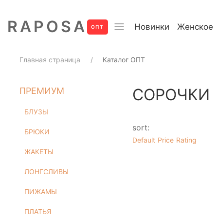
RAPOSA
Новинки
Женское
Новинки
Покупа
ОПТ
Домашний текстиль
Главная страница
Каталог ОПТ
ПРЕМИУМ
СОРОЧКИ
ПРЕМИУМ
БЛУЗЫ
БРЮКИ
БЛУЗЫ
ЖАКЕТЫ
sort:
БРЮКИ
ЛОНГСЛИВЫ
Default
Price
Rating
ПИЖАМЫ
ЖАКЕТЫ
ПЛАТЬЯ
ЛОНГСЛИВЫ
РУБАШКИ
СВИТШОТЫ
ПИЖАМЫ
ФУТБОЛКИ
ПЛАТЬЯ
ШОРТЫ