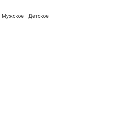
Мужское
Детское
телям
О компании