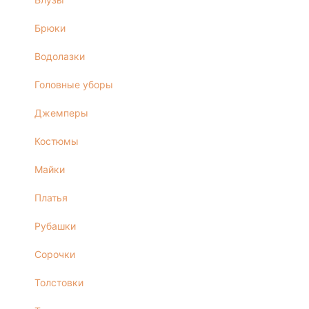
МУЖСКОЕ
Брюки
Костюмы
Водолазки
Футболки
ДЕТСКОЕ
Головные уборы
Для подростков
Джемперы
Костюмы
Костюмы
Футболки
Брюки
Майки
Майки
Платья
Рубашки
Сорочки
Толстовки