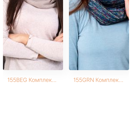
ШОРТЫ
ЮБКИ
КОСМЕТИКА
ЖЕНСКОЕ
Бомберы
Брюки домашние
Джеггинсы
Жакеты
Комбинезоны
155BEG Комплект трикотажный (Шапка+снуд)
155GRN Комплект трикотажный (Шапка+снуд)
Джоггеры трикотажные
Костюмы домашние
Леггинсы
Лонгсливы
Пижамы
Платье домашнее