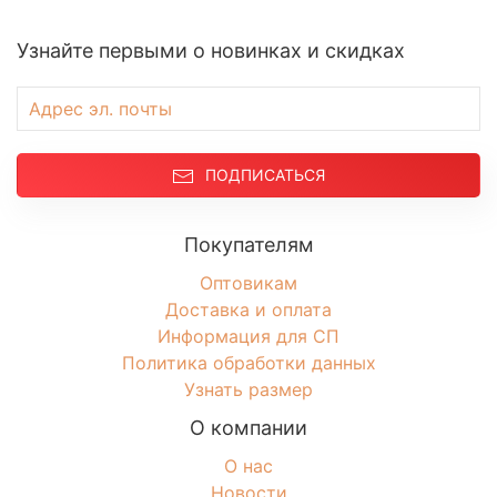
Свитшоты
Туники домашние
Узнайте первыми о новинках и скидках
Блузы
Брюки
Водолазки
Головные уборы
ПОДПИСАТЬСЯ
Джемперы
Костюмы
Покупателям
Майки
Платья
Оптовикам
Доставка и оплата
Рубашки
Информация для СП
Сорочки
Политика обработки данных
Толстовки
Узнать размер
Туники
О компании
Футболки
Халаты
О нас
Новости