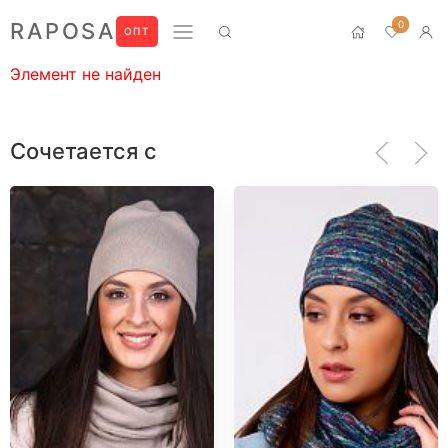
0
RAPOSA
ОПТ
Элемент не найден
Новинки
Домашний текстиль
Сочетается с
ПРЕМИУМ
БЛУЗЫ
БРЮКИ
ЖАКЕТЫ
ЛОНГСЛИВЫ
ПИЖАМЫ
ПЛАТЬЯ
РУБАШКИ
СВИТШОТЫ
ФУТБОЛКИ