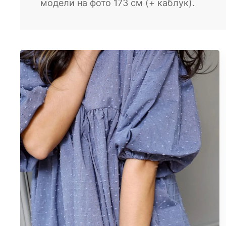
модели на фото 173 см (+ каблук).
Блузы
Брюки
Водолазки
Головные уборы
Джемперы
Костюмы
Майки
Платья
Рубашки
Сорочки
Толстовки
Туники
Футболки
Халаты
Шорты
Юбки