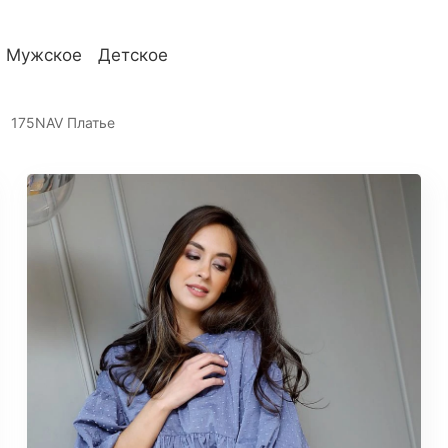
Мужское
Детское
телям
О компании
175NAV Платье