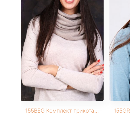
155BEG Комплект трикотажный (Шапка+снуд)