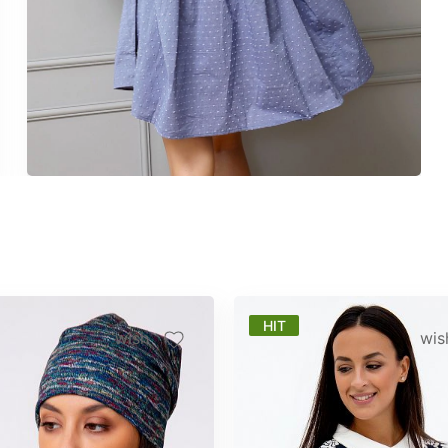
HIT
wish
wis