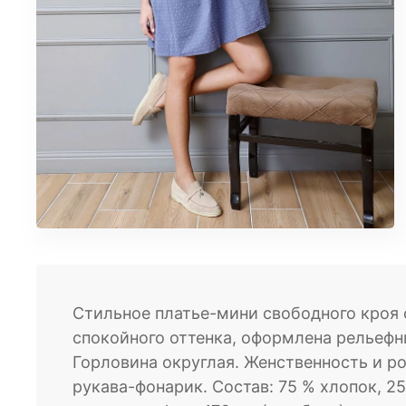
ЮБКИ
КОСМЕТИКА
ЖЕНСКОЕ
Бомберы
Брюки домашние
Джеггинсы
Жакеты
Комбинезоны
Джоггеры трикотажные
Костюмы домашние
Леггинсы
Лонгсливы
Стильное платье-мини свободного кроя 
Пижамы
спокойного оттенка, оформлена рельефн
Платье домашнее
Горловина округлая. Женственность и 
Свитшоты
рукава-фонарик. Состав: 75 % хлопок, 2
Туники домашние