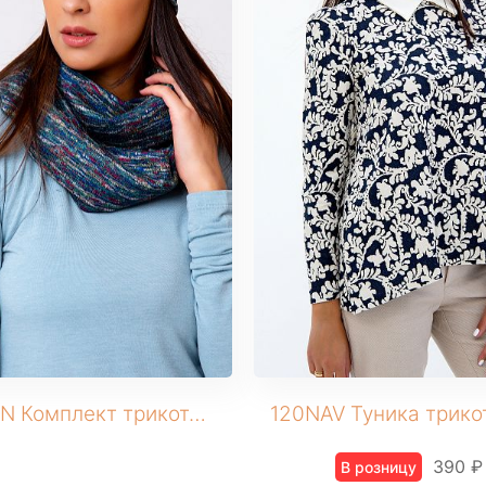
155GRN Комплект трикотажный (Шапка+снуд)
390 ₽
В розницу