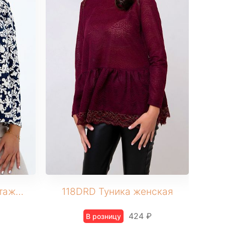
120NAV Туника трикотажная
118DRD Туника женская
424 ₽
В розницу