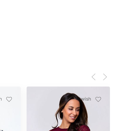
h
wish