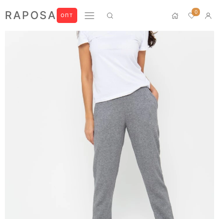
0
RAPOSA
ОПТ
Новинки
Домашний текстиль
ПРЕМИУМ
БЛУЗЫ
БРЮКИ
ЖАКЕТЫ
ЛОНГСЛИВЫ
ПИЖАМЫ
ПЛАТЬЯ
РУБАШКИ
СВИТШОТЫ
ФУТБОЛКИ