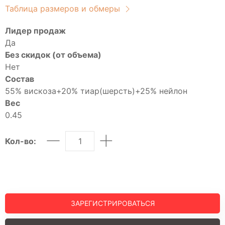
Шорты
Таблица размеров и обмеры
Юбки
МУЖСКОЕ
Лидер продаж
Да
Костюмы
Без скидок (от объема)
Футболки
Нет
ДЕТСКОЕ
Состав
Для подростков
55% вискоза+20% тиар(шерсть)+25% нейлон
Вес
Костюмы
0.45
Футболки
Брюки
Кол-во:
Майки
Покупателям
О компании
ЗАРЕГИСТРИРОВАТЬСЯ