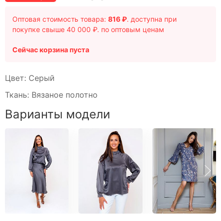
Свитшоты
Туники домашние
Оптовая стоимость товара:
816 ₽
. доступна при
Блузы
покупке свыше 40 000 ₽. по оптовым ценам
Брюки
Сейчас корзина пуста
Водолазки
Головные уборы
Цвет: Серый
Джемперы
Ткань: Вязаное полотно
Костюмы
Майки
Варианты модели
Платья
Рубашки
Сорочки
Толстовки
Туники
Футболки
Халаты