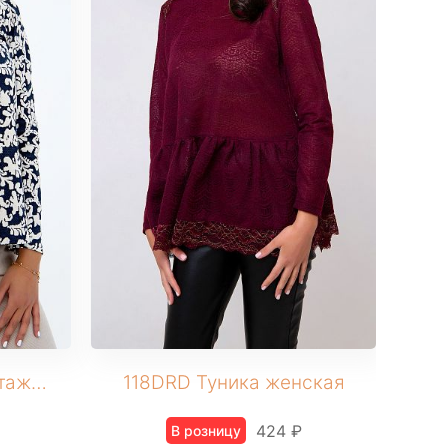
120NAV Туника трикотажная
118DRD Туника женская
424 ₽
В розницу