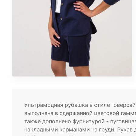
ЮБКИ
КОСМЕТИКА
ЖЕНСКОЕ
Бомберы
Брюки домашние
Джеггинсы
Жакеты
Комбинезоны
Джоггеры трикотажные
Костюмы домашние
Леггинсы
Лонгсливы
Ультрамодная рубашка в стиле "оверсай
Пижамы
выполнена в сдержанной цветовой гамм
Платье домашнее
также дополнено фурнитурой - пуговица
Свитшоты
накладными карманами на груди. Рукав 
Туники домашние