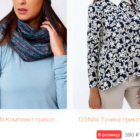
155GRN Комплект трикотажный (Шапка+снуд)
390 ₽
В розницу