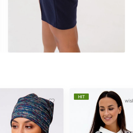
HIT
wish
wis