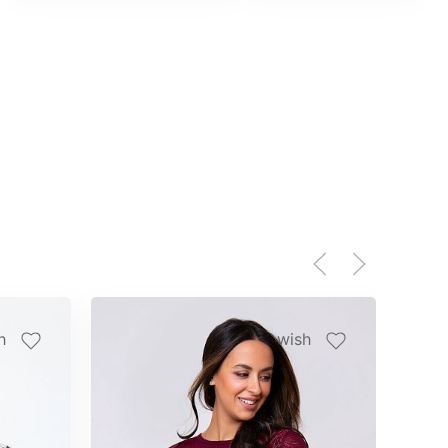
h
wish