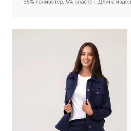
95% полиэстер, 5% эластан. Длина издел
Блузы
Брюки
Водолазки
Головные уборы
Джемперы
Костюмы
Майки
Платья
Рубашки
Сорочки
Толстовки
Туники
Футболки
Халаты
Шорты
Юбки