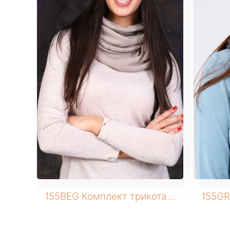
155BEG Комплект трикотажный (Шапка+снуд)