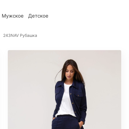
Мужское
Детское
телям
О компании
243NAV Рубашка