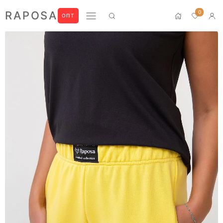
0
RAPOSA
ОПТ
Новинки
Домашний текстиль
ПРЕМИУМ
БЛУЗЫ
БРЮКИ
ЖАКЕТЫ
ЛОНГСЛИВЫ
ПИЖАМЫ
ПЛАТЬЯ
РУБАШКИ
СВИТШОТЫ
ФУТБОЛКИ