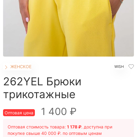
ШОРТЫ
ЮБКИ
КОСМЕТИКА
ЖЕНСКОЕ
Бомберы
Брюки домашние
Джеггинсы
ЖЕНСКОЕ
WISH
Жакеты
Комбинезоны
262YEL Брюки
Джоггеры трикотажные
трикотажные
Костюмы домашние
Леггинсы
1 400 ₽
Лонгсливы
Оптовая цена
Пижамы
Оптовая стоимость товара:
1 178 ₽
. доступна при
Платье домашнее
покупке свыше 40 000 ₽. по оптовым ценам