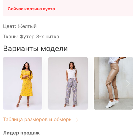
Свитшоты
Туники домашние
Сейчас корзина пуста
Блузы
Брюки
Цвет: Желтый
Водолазки
Ткань: Футер 3-х нитка
Головные уборы
Варианты модели
Джемперы
Костюмы
Майки
Платья
Рубашки
Сорочки
Толстовки
Туники
Футболки
Таблица размеров и обмеры
Халаты
Лидер продаж