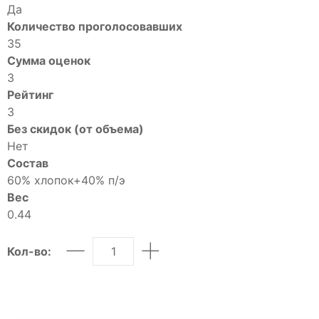
Шорты
Да
Юбки
Количество проголосовавших
МУЖСКОЕ
35
Сумма оценок
Костюмы
3
Футболки
Рейтинг
ДЕТСКОЕ
3
Для подростков
Без скидок (от объема)
Нет
Костюмы
Состав
Футболки
60% хлопок+40% п/э
Брюки
Вес
Майки
0.44
Покупателям
Кол-во:
О компании