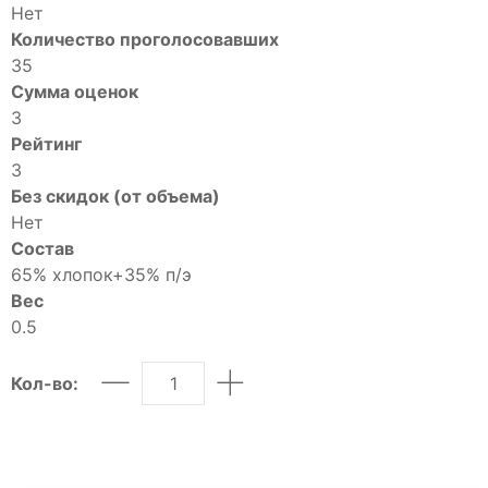
Шорты
Нет
Юбки
Количество проголосовавших
МУЖСКОЕ
35
Сумма оценок
Костюмы
3
Футболки
Рейтинг
ДЕТСКОЕ
3
Для подростков
Без скидок (от объема)
Нет
Костюмы
Состав
Футболки
65% хлопок+35% п/э
Брюки
Вес
Майки
0.5
Покупателям
Кол-во:
О компании