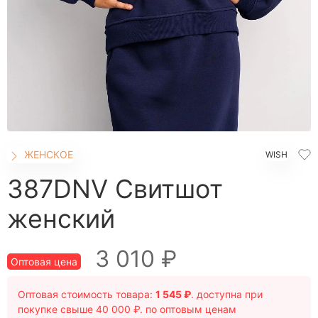
ШОРТЫ
ЮБКИ
КОСМЕТИКА
ЖЕНСКОЕ
Бомберы
Брюки домашние
Джеггинсы
ЖЕНСКОЕ
WISH
Жакеты
Комбинезоны
387DNV Свитшот
Джоггеры трикотажные
женский
Костюмы домашние
Леггинсы
3 010 ₽
Лонгсливы
Оптовая цена
Пижамы
Оптовая стоимость товара:
1 545 ₽
. доступна при
Платье домашнее
покупке свыше 40 000 ₽. по оптовым ценам