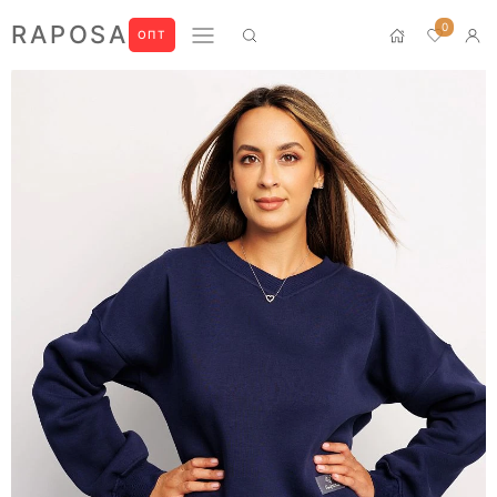
0
RAPOSA
ОПТ
Новинки
Домашний текстиль
ПРЕМИУМ
БЛУЗЫ
БРЮКИ
ЖАКЕТЫ
ЛОНГСЛИВЫ
ПИЖАМЫ
ПЛАТЬЯ
РУБАШКИ
СВИТШОТЫ
ФУТБОЛКИ