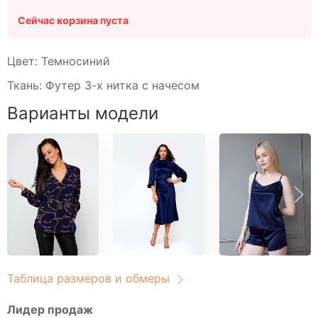
Свитшоты
Туники домашние
Сейчас корзина пуста
Блузы
Брюки
Цвет: Темносиний
Водолазки
Ткань: Футер 3-х нитка с начесом
Головные уборы
Варианты модели
Джемперы
Костюмы
Майки
Платья
Рубашки
Сорочки
Толстовки
Туники
Футболки
Таблица размеров и обмеры
Халаты
Лидер продаж