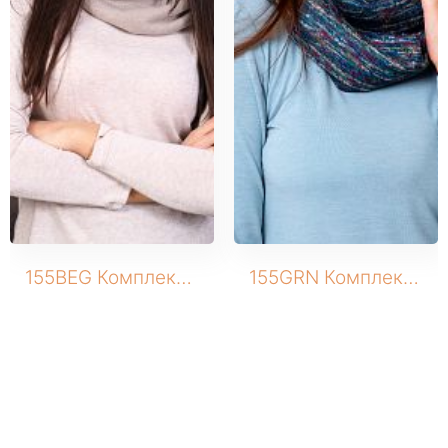
155BEG Комплект трикотажный (Шапка+снуд)
155GRN Комплект трикотажный (Шапка+снуд)