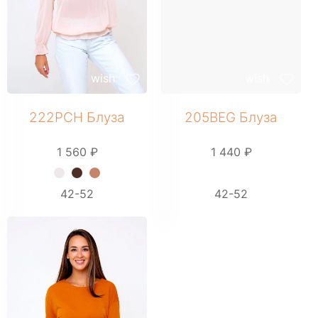
Партнерам
Регистрация
wish
wish
222PCH Блуза
205BEG Блуза
1 560 ₽
1 440 ₽
+ 6 фото
42-52
42-52