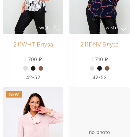
Шорты
Юбки
МУЖСКОЕ
wish
wish
Костюмы
Футболки
211WHT Блуза
211DNV Блуза
ДЕТСКОЕ
Для подростков
1 700 ₽
1 710 ₽
Костюмы
Футболки
+ 4 фото
+ 3 фото
42-52
42-52
Брюки
Майки
NEW
Покупателям
О компании
no photo