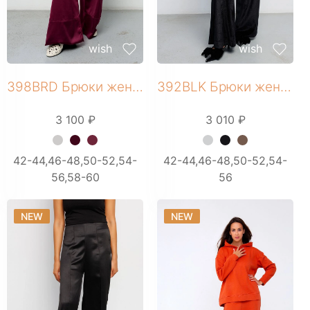
Свитшоты
Туники домашние
Блузы
wish
wish
Брюки
Водолазки
398BRD Брюки женские
392BLK Брюки женские
Головные уборы
Джемперы
3 100 ₽
3 010 ₽
Костюмы
Майки
+ 7 фото
+ 6 фото
42-44,46-48,50-52,54-
42-44,46-48,50-52,54-
Платья
56,58-60
56
Рубашки
Сорочки
NEW
NEW
Толстовки
Туники
Футболки
Халаты