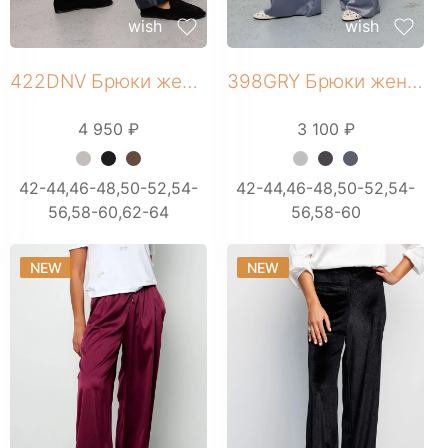
wish
wish
ШОРТЫ
ЮБКИ
422DNV Брюки женские
398GRY Брюки женские
КОСМЕТИКА
ЖЕНСКОЕ
4 950 ₽
3 100 ₽
Бомберы
Брюки домашние
+ 6 фото
+ 8 фото
42-44,46-48,50-52,54-
42-44,46-48,50-52,54-
Джеггинсы
56,58-60,62-64
56,58-60
Жакеты
Комбинезоны
NEW
NEW
Джоггеры трикотажные
Костюмы домашние
Леггинсы
Лонгсливы
Пижамы
Платье домашнее