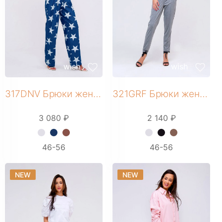
Партнерам
Регистрация
wish
wish
317DNV Брюки женские
321GRF Брюки женские
3 080 ₽
2 140 ₽
+ 3 фото
+ 3 фото
46-56
46-56
NEW
NEW