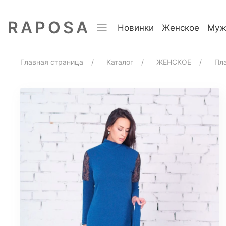
RAPOSA
Новинки
Женское
Муж
Новинки
Покупа
Домашний текстиль
Главная страница
Каталог
ЖЕНСКОЕ
Пл
ПРЕМИУМ
БЛУЗЫ
БРЮКИ
ЖАКЕТЫ
ЛОНГСЛИВЫ
ПИЖАМЫ
ПЛАТЬЯ
РУБАШКИ
СВИТШОТЫ
ФУТБОЛКИ
ШОРТЫ