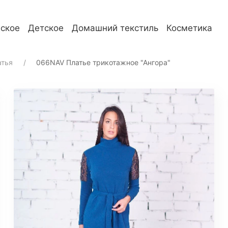
ское
Детское
Домашний текстиль
Косметика
телям
О компании
атья
066NAV Платье трикотажное "Ангора"