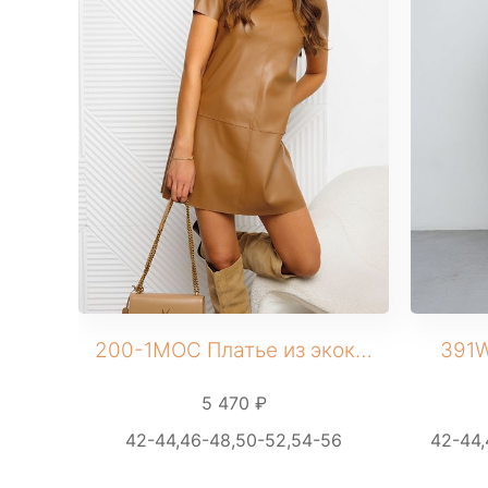
МУЖСКОЕ
Костюмы
Футболки
ДЕТСКОЕ
Для подростков
Костюмы
Футболки
Брюки
Майки
200-1MOC Платье из экокожи
391W
5 470 ₽
42-44,46-48,50-52,54-56
42-44,