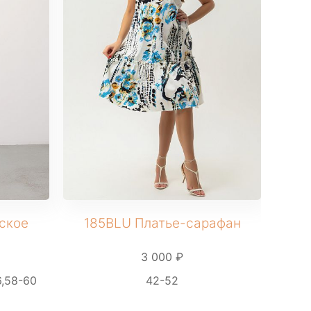
ское
185BLU Платье-сарафан
35
3 000 ₽
6,58-60
42-52