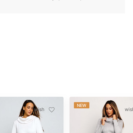
NEW
wish
wis