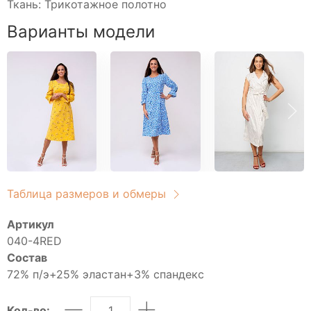
Свитшоты
Ткань: Трикотажное полотно
Туники домашние
Варианты модели
Блузы
Брюки
Водолазки
Головные уборы
Джемперы
Костюмы
Майки
Платья
Таблица размеров и обмеры
Рубашки
Сорочки
Артикул
Толстовки
040-4RED
Туники
Состав
Футболки
72% п/э+25% эластан+3% спандекс
Халаты
Кол-во: