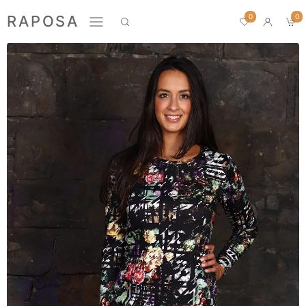
0
RAPOSA
0
Новинки
Домашний текстиль
ПРЕМИУМ
БЛУЗЫ
БРЮКИ
ЖАКЕТЫ
ЛОНГСЛИВЫ
ПИЖАМЫ
ПЛАТЬЯ
РУБАШКИ
СВИТШОТЫ
ФУТБОЛКИ