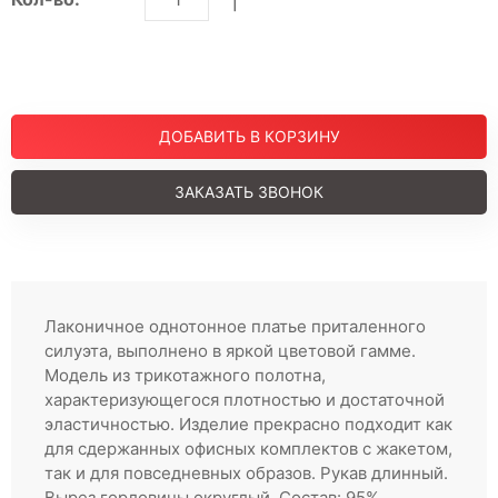
Шорты
Юбки
МУЖСКОЕ
Костюмы
Футболки
ДОБАВИТЬ В КОРЗИНУ
ДЕТСКОЕ
ЗАКАЗАТЬ ЗВОНОК
Для подростков
Костюмы
Футболки
Брюки
Майки
Лаконичное однотонное платье приталенного
силуэта, выполнено в яркой цветовой гамме.
Покупателям
Модель из трикотажного полотна,
характеризующегося плотностью и достаточной
О компании
эластичностью. Изделие прекрасно подходит как
для сдержанных офисных комплектов с жакетом,
так и для повседневных образов. Рукав длинный.
Вырез горловины округлый. Состав: 95%