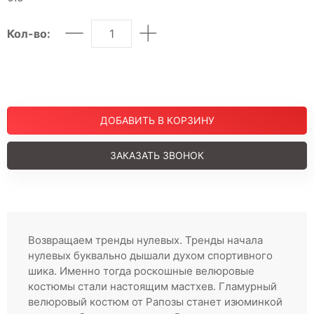
Шорты
Юбки
Кол-во:
МУЖСКОЕ
Костюмы
Футболки
ДЕТСКОЕ
ДОБАВИТЬ В КОРЗИНУ
Для подростков
Костюмы
ЗАКАЗАТЬ ЗВОНОК
Футболки
Брюки
Майки
Покупателям
Возвращаем тренды нулевых. Тренды начала
О компании
нулевых буквально дышали духом спортивного
шика. Именно тогда роскошные велюровые
костюмы стали настоящим мастхев. Гламурный
велюровый костюм от Рапозы станет изюминкой