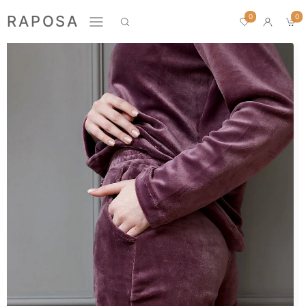
0
RAPOSA
0
Новинки
Домашний текстиль
ПРЕМИУМ
БЛУЗЫ
БРЮКИ
ЖАКЕТЫ
ЛОНГСЛИВЫ
ПИЖАМЫ
ПЛАТЬЯ
РУБАШКИ
СВИТШОТЫ
ФУТБОЛКИ