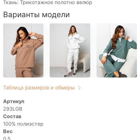
Свитшоты
Ткань: Трикотажное полотно велюр
Туники домашние
Варианты модели
Блузы
Брюки
Водолазки
Головные уборы
Джемперы
Костюмы
Майки
Платья
Таблица размеров и обмеры
Рубашки
Сорочки
Артикул
Толстовки
293LGB
Туники
Состав
Футболки
100% полиэстер
Вес
Халаты
0.5