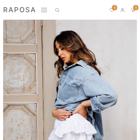
0
RAPOSA
0
Новинки
Домашний текстиль
ПРЕМИУМ
БЛУЗЫ
БРЮКИ
ЖАКЕТЫ
ЛОНГСЛИВЫ
ПИЖАМЫ
ПЛАТЬЯ
РУБАШКИ
СВИТШОТЫ
ФУТБОЛКИ