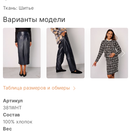
Свитшоты
Ткань: Шитье
Туники домашние
Блузы
Варианты модели
Брюки
Водолазки
Головные уборы
Джемперы
Костюмы
Майки
Платья
Рубашки
Таблица размеров и обмеры
Сорочки
Толстовки
Артикул
Туники
381WHT
Состав
Футболки
100% хлопок
Халаты
Вес