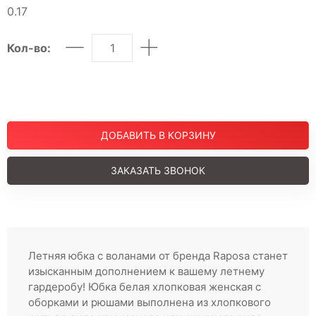
Шорты
0.17
Юбки
МУЖСКОЕ
Кол-во:
Костюмы
Футболки
ДЕТСКОЕ
Для подростков
ДОБАВИТЬ В КОРЗИНУ
Костюмы
Футболки
ЗАКАЗАТЬ ЗВОНОК
Брюки
Майки
Покупателям
О компании
Летняя юбка с воланами от бренда Raposa станет
изысканным дополнением к вашему летнему
гардеробу! Юбка белая хлопковая женская с
оборками и рюшами выполнена из хлопкового