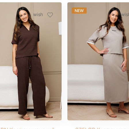
NEW
wish
wis