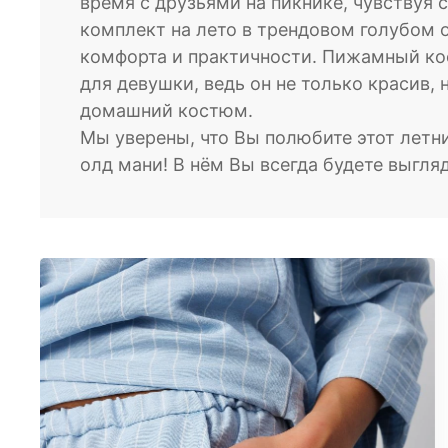
время с друзьями на пикнике, чувствуя 
комплект на лето в трендовом голубом о
МУЖСКОЕ
комфорта и практичности. Пижамный ко
Костюмы
для девушки, ведь он не только красив, 
Футболки
домашний костюм.
ДЕТСКОЕ
Мы уверены, что Вы полюбите этот летн
Для подростков
олд мани! В нём Вы всегда будете выгля
Костюмы
Футболки
Брюки
Майки