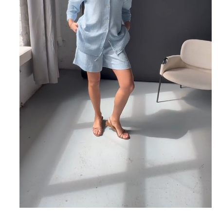
ЮБКИ
КОСМЕТИКА
ЖЕНСКОЕ
Бомберы
Брюки домашние
Джеггинсы
Жакеты
Комбинезоны
Джоггеры трикотажные
Костюмы домашние
Леггинсы
Лонгсливы
Пижамы
Платье домашнее
Свитшоты
Туники домашние