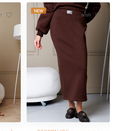
NEW
NE
h
wish