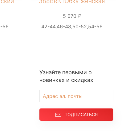
нский
388BRN Юбка женская
39
5 070 ₽
4-56
42-44,46-48,50-52,54-56
42-
Узнайте первыми о
новинках и скидках
ПОДПИСАТЬСЯ