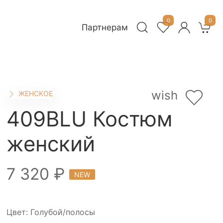
0
0
Партнерам
wish
ЖЕНСКОЕ
409BLU Костюм
женский
7 320 ₽
NEW
Цвет: Голубой/полосы