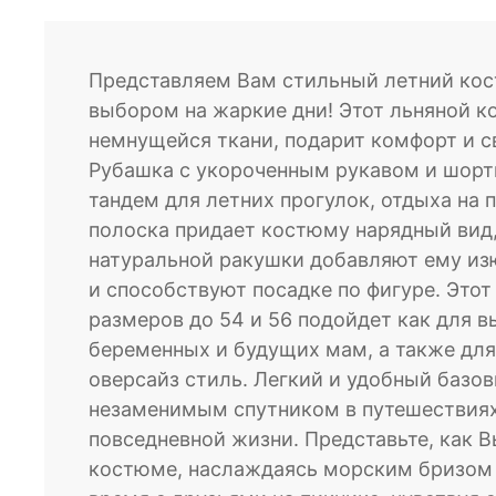
Блузы
Брюки
Представляем Вам стильный летний кос
Водолазки
выбором на жаркие дни! Этот льняной 
Головные уборы
немнущейся ткани, подарит комфорт и с
Джемперы
Рубашка с укороченным рукавом и шорт
Костюмы
тандем для летних прогулок, отдыха на 
Майки
полоска придает костюму нарядный вид, 
Платья
натуральной ракушки добавляют ему из
Рубашки
и способствуют посадке по фигуре. Это
Сорочки
размеров до 54 и 56 подойдет как для в
Толстовки
беременных и будущих мам, а также для
Туники
оверсайз стиль. Легкий и удобный базо
Футболки
незаменимым спутником в путешествиях,
Халаты
повседневной жизни. Представьте, как 
Шорты
костюме, наслаждаясь морским бризом 
Юбки