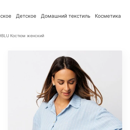
ское
Детское
Домашний текстиль
Косметика
телям
О компании
9BLU Костюм женский