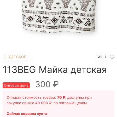
ШОРТЫ
ЮБКИ
КОСМЕТИКА
ЖЕНСКОЕ
Бомберы
Брюки домашние
Джеггинсы
ДЕТСКОЕ
WISH
Жакеты
Комбинезоны
113BEG Майка детская
Джоггеры трикотажные
Костюмы домашние
300 ₽
Оптовая цена
Леггинсы
Лонгсливы
Оптовая стоимость товара:
70 ₽
. доступна при
Пижамы
покупке свыше 40 000 ₽. по оптовым ценам
Платье домашнее
Сейчас корзина пуста