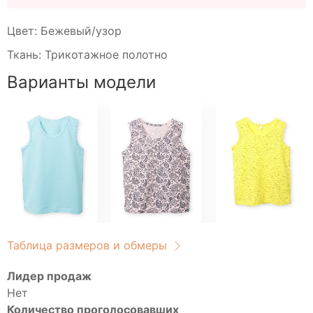
Свитшоты
Туники домашние
Цвет: Бежевый/узор
Блузы
Ткань: Трикотажное полотно
Брюки
Водолазки
Варианты модели
Головные уборы
Джемперы
Костюмы
Майки
Платья
Рубашки
Сорочки
Толстовки
Таблица размеров и обмеры
Туники
Футболки
Лидер продаж
Нет
Халаты
Количество проголосовавших