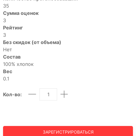
Шорты
35
Юбки
Сумма оценок
МУЖСКОЕ
3
Костюмы
Рейтинг
3
Футболки
Без скидок (от объема)
ДЕТСКОЕ
Нет
Для подростков
Состав
Костюмы
100% хлопок
Вес
Футболки
0.1
Брюки
Майки
Кол-во:
Покупателям
О компании
ЗАРЕГИСТРИРОВАТЬСЯ