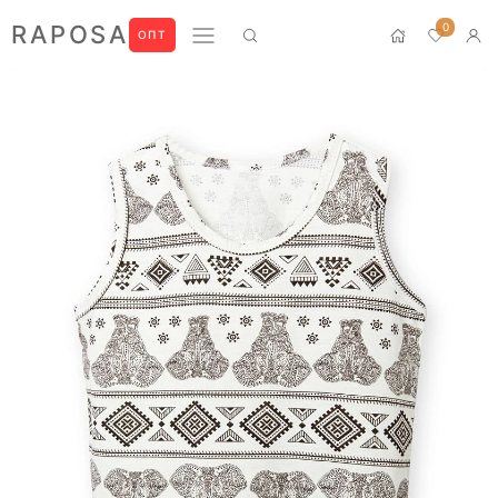
0
RAPOSA
ОПТ
Новинки
Домашний текстиль
ПРЕМИУМ
БЛУЗЫ
БРЮКИ
ЖАКЕТЫ
ЛОНГСЛИВЫ
ПИЖАМЫ
ПЛАТЬЯ
РУБАШКИ
СВИТШОТЫ
ФУТБОЛКИ