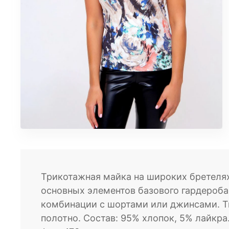
ЮБКИ
КОСМЕТИКА
ЖЕНСКОЕ
Бомберы
Брюки домашние
Джеггинсы
Жакеты
Комбинезоны
Джоггеры трикотажные
Костюмы домашние
Леггинсы
Лонгсливы
Трикотажная майка на широких бретелях
Пижамы
основных элементов базового гардероба
Платье домашнее
комбинации с шортами или джинсами. Тк
Свитшоты
полотно. Состав: 95% хлопок, 5% лайкра
Туники домашние