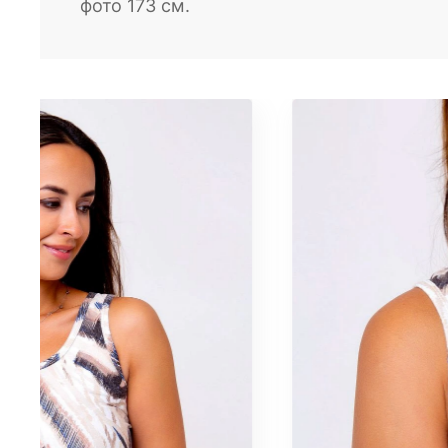
фото 173 см.
Блузы
Брюки
Водолазки
Головные уборы
Джемперы
Костюмы
Майки
Платья
Рубашки
Сорочки
Толстовки
Туники
Футболки
Халаты
Шорты
Юбки