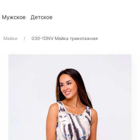
Мужское
Детское
телям
О компании
Майки
030-1DNV Майка трикотажная