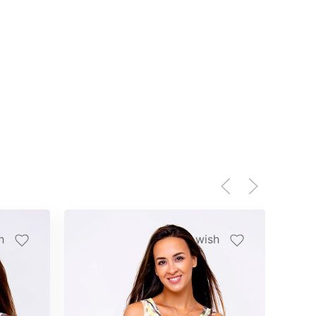
h
wish