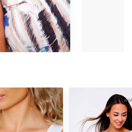
wish
wis