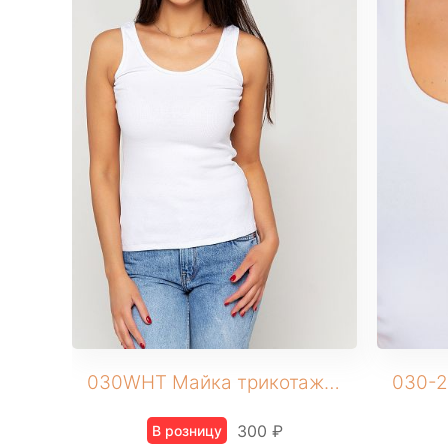
030WHT Майка трикотажная
300 ₽
В розницу