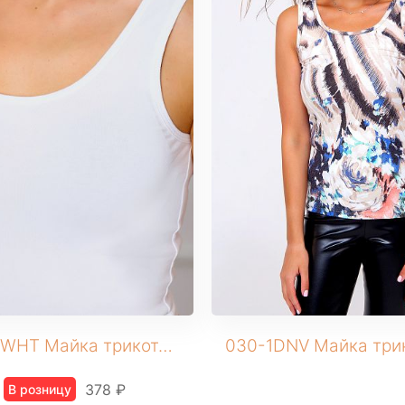
030-2WHT Майка трикотажная
378 ₽
В розницу