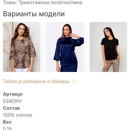
Свитшоты
Ткань: Трикотажное полотно/пике
Туники домашние
Варианты модели
Блузы
Брюки
Водолазки
Головные уборы
Джемперы
Костюмы
Майки
Платья
Рубашки
Таблица размеров и обмеры
Сорочки
Артикул
Толстовки
034DNV
Туники
Состав
Футболки
100% хлопок
Халаты
Вес
0.19