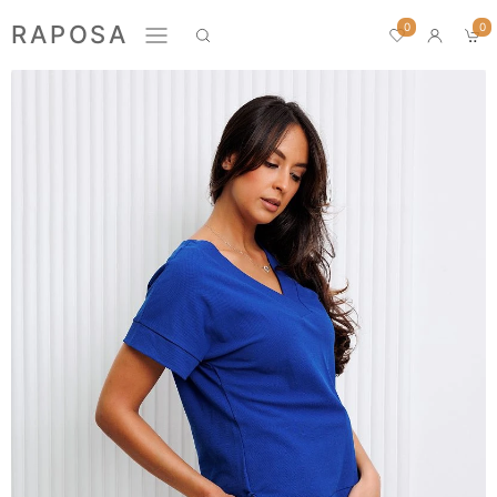
0
RAPOSA
0
Новинки
Домашний текстиль
ПРЕМИУМ
БЛУЗЫ
БРЮКИ
ЖАКЕТЫ
ЛОНГСЛИВЫ
ПИЖАМЫ
ПЛАТЬЯ
РУБАШКИ
СВИТШОТЫ
ФУТБОЛКИ